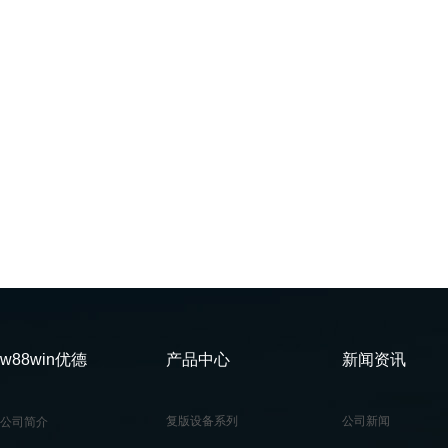
w88win优德
产品中心
新闻资讯​
复版设备系列
公司新闻
公司简介