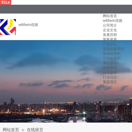
51La
网站首页
w88win优德
w88win优德
公司简介
企业文化
发展历程
荣誉资质
产品中心
复版设备系列
染色机系列
定型机系列
测试系列
新闻资讯
公司新闻
行业动态
复版项目
合作伙伴
联系我们
网站首页
在线留言
⊙