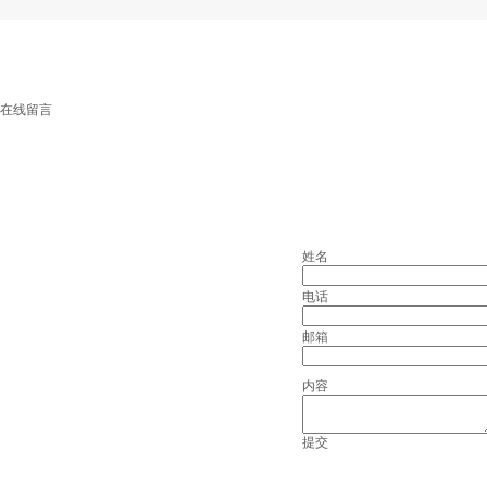
在线留言
姓名
电话
邮箱
内容
提交